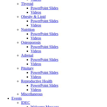
Thyroid
PowerPoint Slides
Videos
Obesity & Lipid
PowerPoint Slides
Videos
Nutrition
PowerPoint Slides
Videos
Osteoporosis
PowerPoint Slides
Videos
Adrenal
PowerPoint Slides
Videos
Pituitary
PowerPoint Slides
Videos
Reproductive Health
PowerPoint Slides
Videos
Miscellaneous
Events
IDEC
Welcome Message