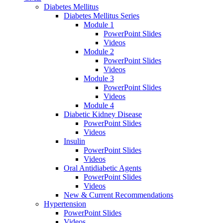
Diabetes Mellitus
Diabetes Mellitus Series
Module 1
PowerPoint Slides
Videos
Module 2
PowerPoint Slides
Videos
Module 3
PowerPoint Slides
Videos
Module 4
Diabetic Kidney Disease
PowerPoint Slides
Videos
Insulin
PowerPoint Slides
Videos
Oral Antidiabetic Agents
PowerPoint Slides
Videos
New & Current Recommendations
Hypertension
PowerPoint Slides
Videos