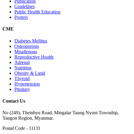
Publication
Guidelines
Public Health Education
Posters
CME
Diabetes Mellitus
Osteoporosis
Misallenous
Reproductive Health
Adrenal
Nutrition
Obesity & Lipid
Thyroid
Hypertension
Pituitary
Contact Us
No (249), Theinbyu Road, Mingalar Taung Nyunt Township,
Yangon Region, Myanmar.
Postal Code - 11131