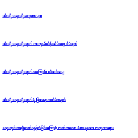
ဆီးချို သွေးချိုလက္ခဏာများ
ဆီးချို သွေးချိုရောဂါ ကာကွယ်ထိန်းသိမ်းရေး စီမံချက်
ဆီးချို သွေးချိုရောဂါအကြောင်း သိသင့်သမျှ
ဆီးချို သွေးချိုရောဂါရဲ့ ပြဿနာအတိမ်အနက်
သွေးတွင်းအချိုဓာတ်လွန်ကဲခြင်းကြောင့် လတ်တလော ခံစားရသော လက္ခဏာများ